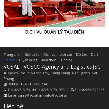
DỊCH VỤ QUẢN LÝ TÀU BIỂN
Trang chủ
|
Giới thiệu
|
Dịch vụ
|
Lịch tàu
|
Đối tác
|
Dự án
|
Tin tức
|
Tuyển dụng
|
Kiến thức
|
Liên hệ
VOSAL - VOSCO Agency and Logistics JSC
Địa chỉ:
No. 215 Lach Tray, Dang Giang, Ngo Quyen, Hai
Phong
Hotline:
+84 913 065 234
Tel:
0225-3-731441 / 0225-3-731979
|
Fax:
02253 829086
Email:
sales@vosal.vn​ / info@vosal.vn
Liên hệ