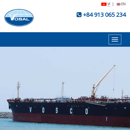
VI
|
EN
+84 913 065 234
Toggle
navigat