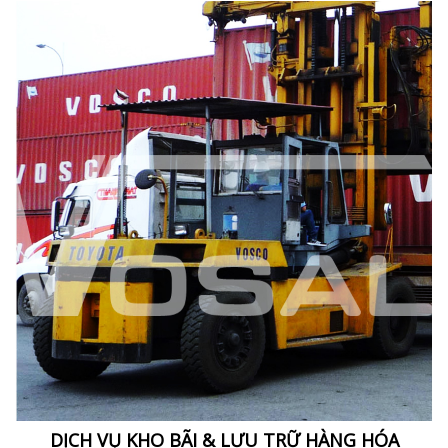
DỊCH VỤ KHO BÃI & LƯU TRỮ HÀNG HÓA