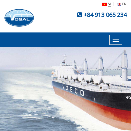
VI
|
EN
+84 913 065 234
Toggle
navigat