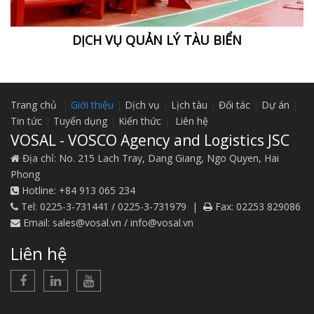
DỊCH VỤ QUẢN LÝ TÀU BIỂN
Trang chủ
|
Giới thiệu
|
Dịch vụ
|
Lịch tàu
|
Đối tác
|
Dự án
|
Tin tức
|
Tuyển dụng
|
Kiến thức
|
Liên hệ
VOSAL - VOSCO Agency and Logistics JSC
Địa chỉ:
No. 215 Lach Tray, Dang Giang, Ngo Quyen, Hai
Phong
Hotline:
+84 913 065 234
Tel:
0225-3-731441 / 0225-3-731979
|
Fax:
02253 829086
Email:
sales@vosal.vn​ / info@vosal.vn
Liên hệ