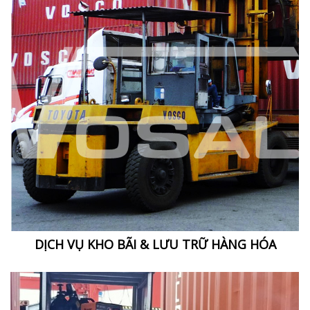
DỊCH VỤ KHO BÃI & LƯU TRỮ HÀNG HÓA