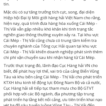
tin.
Mặc dù có sự tăng trưởng tích cực, song, đại diện
Hiệp hội Đại lý Môi giới hàng hải Việt Nam cho rằng,
hiện nay, quá trình đưa hàng hóa xuống Cái Mép -
Thị Vải vẫn gặp nhiều khó khăn khi tình trạng tắc
nghẽn giao thông thường xuyên xảy ra. Tại khu vực
Cái Mép - Thị Vải cũng chưa có trung tâm kiểm tra
chuyên nghành của Tổng cục Hải quan tại khu vực
Cái Mép - Thị Vải khiến doanh nghiệp phát sinh thêm
chi phí vận chuyển sau khi nhận hàng từ Cái Mép.
Trước thực trạng đó, lãnh đạo Cục Hàng hải VN cho
biết, để phát huy lợi thế, vai trò của cảng Biển Vũng
Tàu và khu bến cảng Cái Mép - Thị Vải cho phát triển
KTXH khu kinh tế động lực Đông Nam Bộ và cả nước,
Cục Hàng hải sẽ tiếp tục tham mưu cho Bộ GTVT
phối hợp với các Bộ ngành, địa phương tập trung
phát triển hạ tầng kết nối cảng, ưu tiên triển khai nạo
vét hạ độ sâu tuyến luồng Vũng Tàu - Thị Vải đến