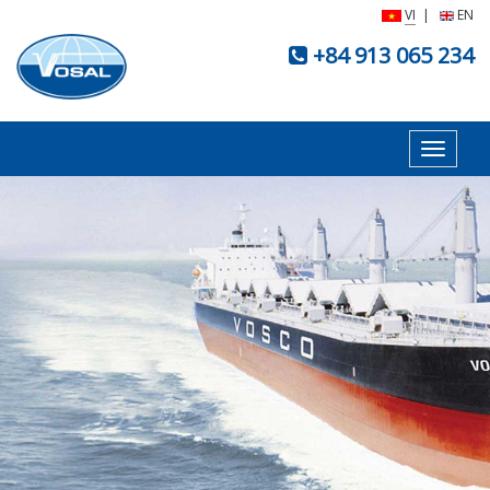
VI
|
EN
+84 913 065 234
Toggle
navigat