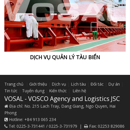
DỊCH VỤ QUẢN LÝ TÀU BIỂN
Trang chủ
|
Giới thiệu
|
Dịch vụ
|
Lịch tàu
|
Đối tác
|
Dự án
|
Tin tức
|
Tuyển dụng
|
Kiến thức
|
Liên hệ
VOSAL - VOSCO Agency and Logistics JSC
Địa chỉ:
No. 215 Lach Tray, Dang Giang, Ngo Quyen, Hai
Phong
Hotline:
+84 913 065 234
Tel:
0225-3-731441 / 0225-3-731979
|
Fax:
02253 829086