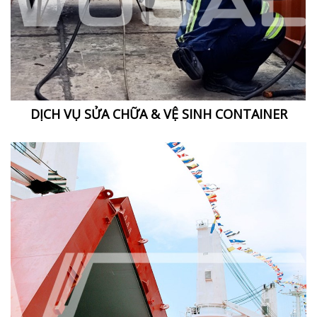
DỊCH VỤ SỬA CHỮA & VỆ SINH CONTAINER