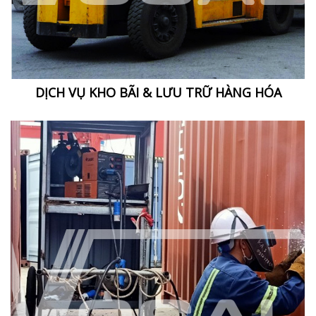
DỊCH VỤ KHO BÃI & LƯU TRỮ HÀNG HÓA