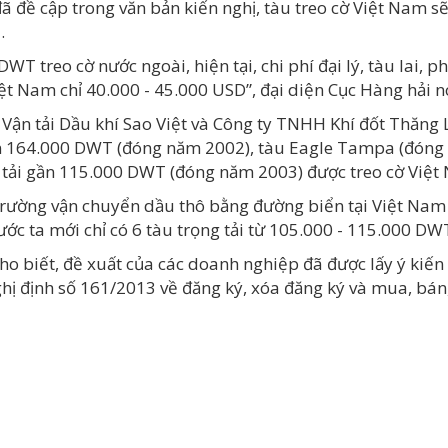
ã đề cập trong văn bản kiến nghị, tàu treo cờ Việt Nam sẽ
.
 DWT treo cờ nước ngoài, hiện tại, chi phí đại lý, tàu lai
Việt Nam chỉ 40.000 - 45.000 USD”, đại diện Cục Hàng hải n
Vận tải Dầu khí Sao Việt và Công ty TNHH Khí đốt Thăng L
ơn 164.000 DWT (đóng năm 2002), tàu Eagle Tampa (đóng
ng tải gần 115.000 DWT (đóng năm 2003) được treo cờ Việt
trường vận chuyển dầu thô bằng đường biển tại Việt Nam tr
ước ta mới chỉ có 6 tàu trọng tải từ 105.000 - 115.000 DW
cho biết, đề xuất của các doanh nghiệp đã được lấy ý kiế
ghị định số 161/2013 về đăng ký, xóa đăng ký và mua, bán