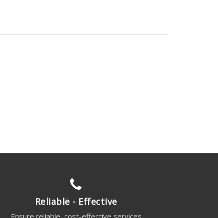
Reliable - Effective
Ensure reliable, cost-effective services