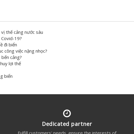
 vị thế cảng nước sâu
g Covid-19?
ề đi biển
ục công việc nặng nhọc?
 bến cảng?
huy lợi thế
ng biển
Dedicated partner
s
Fulfill customers' needs, ensure the interests of