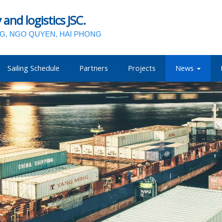
nd logistics JSC.
NG, NGO QUYEN, HAI PHONG
Sailing Schedule
Partners
Projects
News