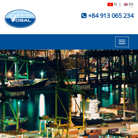
VI
|
EN
+84 913 065 234
Toggle
navigat