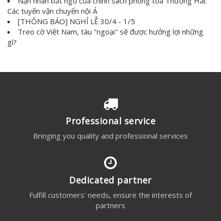
Nạn nhân bất ngờ của chính sách phong tỏa Thượng Hải:
Các tuyến vận chuyển nội Á
[THÔNG BÁO] NGHỈ LỄ 30/4 - 1/5
Treo cờ Việt Nam, tàu "ngoại" sẽ được hưởng lợi những
gì?
Professional service
Bringing you quality and professional services
Dedicated partner
Fulfill customers' needs, ensure the interests of
partners