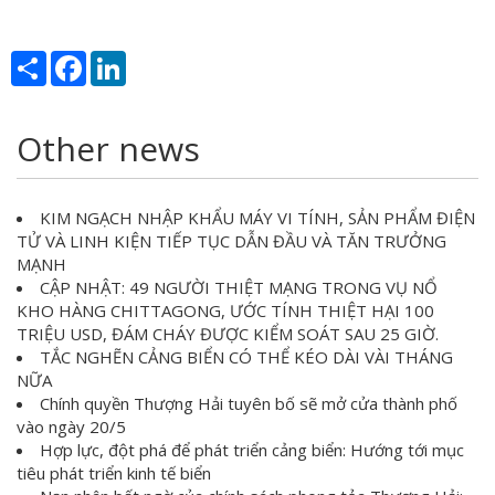
Share
Facebook
LinkedIn
Other news
KIM NGẠCH NHẬP KHẨU MÁY VI TÍNH, SẢN PHẨM ĐIỆN
TỬ VÀ LINH KIỆN TIẾP TỤC DẪN ĐẦU VÀ TĂN TRƯỞNG
MẠNH
CẬP NHẬT: 49 NGƯỜI THIỆT MẠNG TRONG VỤ NỔ
KHO HÀNG CHITTAGONG, ƯỚC TÍNH THIỆT HẠI 100
TRIỆU USD, ĐÁM CHÁY ĐƯỢC KIỂM SOÁT SAU 25 GIỜ.
TẮC NGHẼN CẢNG BIỂN CÓ THỂ KÉO DÀI VÀI THÁNG
NỮA
Chính quyền Thượng Hải tuyên bố sẽ mở cửa thành phố
vào ngày 20/5
Hợp lực, đột phá để phát triển cảng biển: Hướng tới mục
tiêu phát triển kinh tế biển