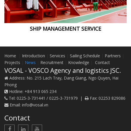
SHIP MANAGEMENT SERVICE
Home
|
Introduction
|
Services
|
Sailing Schedule
|
Partners
|
Projects
|
News
|
Recruitment
|
Knowledge
|
Contact
VOSAL - VOSCO Agency and logistics JSC.
Address:
No. 215 Lach Tray, Dang Giang, Ngo Quyen, Hai
Phong
Hotline:
+84 913 065 234
Tel:
0225-3-731441 / 0225-3-731979
|
Fax:
02253 829086
Email:
info@vosal.vn
Contact