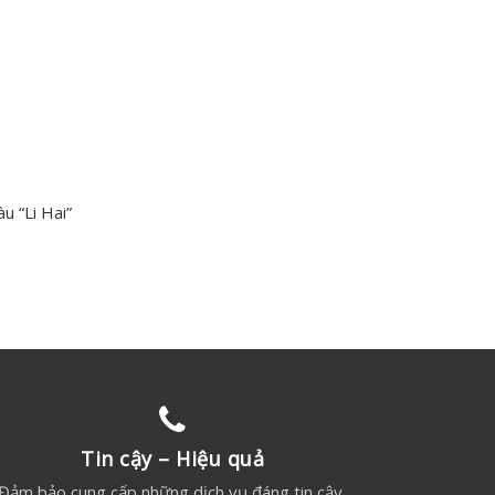
u “Li Hai”
Tin cậy – Hiệu quả
Đảm bảo cung cấp những dịch vụ đáng tin cậy,