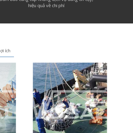
hiệu quả về chi phí
ợi ích