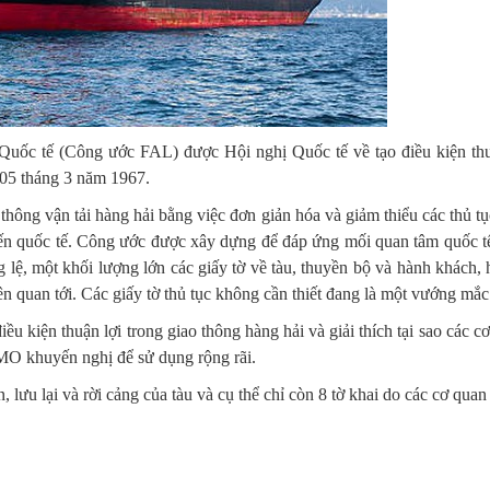
 Quốc tế (Công ước FAL) được Hội nghị Quốc tế về tạo điều kiện thuậ
 05 tháng 3 năm 1967.
hông vận tải hàng hải bằng việc đơn giản hóa và giảm thiểu các thủ tục,
tuyến quốc tế. Công ước được xây dựng để đáp ứng mối quan tâm quốc tế
 lệ, một khối lượng lớn các giấy tờ về tàu, thuyền bộ và hành khách, 
ên quan tới. Các giấy tờ thủ tục không cần thiết đang là một vướng mắc
ều kiện thuận lợi trong giao thông hàng hải và giải thích tại sao các 
MO khuyến nghị để sử dụng rộng rãi.
, lưu lại và rời cảng của tàu và cụ thể chỉ còn 8 tờ khai do các cơ qua