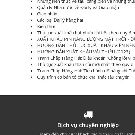
Những kiến thức về tàu, cảng biển và những thu
Quản lý Nhà nước về Đại lý và Giao nhận
Giao nhận
Các loại Đại lý hàng hải
Kiến thức
Thủ tục xuất khẩu hạt nhựa chi tiết theo quy đị
XUẤT KHẨU PIN NĂNG LƯỢNG MẶT TRỜI - Đ
HƯỚNG DẪN THỦ TỤC XUẤT KHẨU VIÊN NÉN
HƯỚNG DẪN XUẤT KHẨU VẢI THIỀU (2023)
Tranh Chấp Hàng Hải: Điều khoản “Chống lỗi vi ph
Thủ tục xuất khẩu than củi mới nhất theo quy đ
Tranh Chấp Hàng Hải: Tiến hành dỡ hàng khi Th
Quy trình cơ bản tổ chức khai thác tàu chuyến
Dịch vụ chuyên nghiệp
Đem đến cho Quý khách các dịch vụ chất lượn