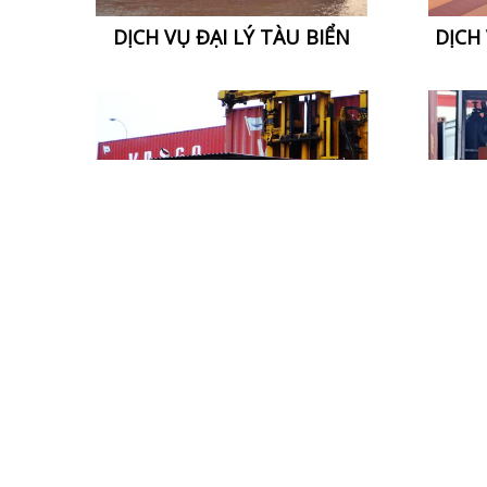
DỊCH VỤ ĐẠI LÝ TÀU BIỂN
DỊCH 
DỊC
DỊCH VỤ KHO BÃI & LƯU TRỮ
HÀNG HÓA