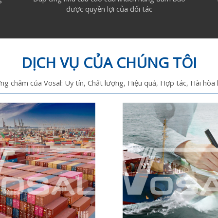
được quyền lợi của đối tác
DỊCH VỤ CỦA CHÚNG TÔI
g châm của Vosal: Uy tín, Chất lượng, Hiệu quả, Hợp tác, Hài hòa l