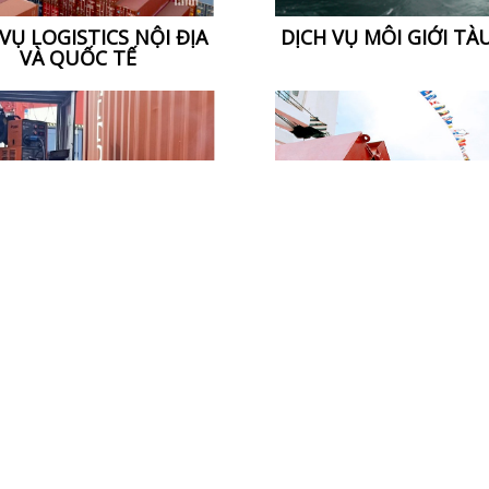
VỤ LOGISTICS NỘI ĐỊA
DỊCH VỤ MÔI GIỚI TÀ
VÀ QUỐC TẾ
H VỤ SỬA CHỮA & VỆ
DỊCH VỤ QUẢN LÝ TÀU
SINH CONTAINER