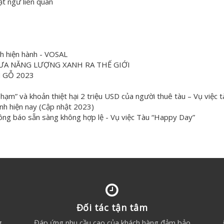
ật ngữ liên quan
nh hiện hành - VOSAL
ƯA NĂNG LƯỢNG XANH RA THẾ GIỚI
 GỖ 2023
ạm” và khoản thiệt hại 2 triệu USD của người thuê tàu – Vụ việc tà
ịnh hiện nay (Cập nhật 2023)
ông báo sẵn sàng không hợp lệ - Vụ việc Tàu “Happy Day”
Đối tác tận tâm
g
Đáp ứng nhu cầu cao của khách hàng đảm bảo