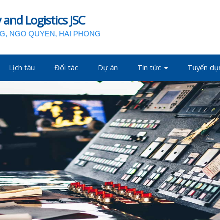
and Logistics JSC
NG, NGO QUYEN, HAI PHONG
Lịch tàu
Đối tác
Dự án
Tin tức
Tuyển dụ